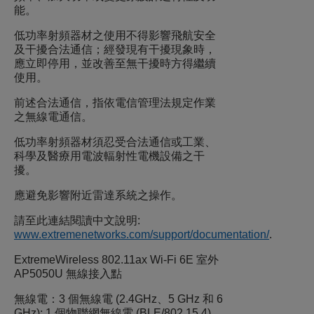
能。
低功率射頻器材之使用不得影響飛航安全
及干擾合法通信；經發現有干擾現象時，
應立即停用，並改善至無干擾時方得繼續
使用。
前述合法通信，指依電信管理法規定作業
之無線電通信。
低功率射頻器材須忍受合法通信或工業、
科學及醫療用電波輻射性電機設備之干
擾。
應避免影響附近雷達系統之操作。
請至此連結閱讀中文說明:
www.extremenetworks.com/support/documentation/
.
ExtremeWireless 802.11ax Wi-Fi 6E 室外
AP5050U 無線接入點
無線電：3 個無線電 (2.4GHz、5 GHz 和 6
GHz); 1 個物聯網無線電 (BLE/802.15.4)